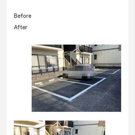
Befo
After